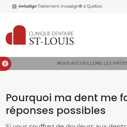
Traitement Invisalign® à Québec
Version accessible
NOUS ACCUEILLONS LES PATIE
Pourquoi ma dent me fai
réponses possibles
Si vous souffrez de douleurs aux dent