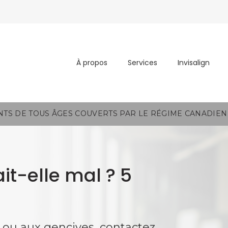
À propos
Services
Invisalign
NTS DE TOUS ÂGES COUVERTS PAR LE RÉGIME CANADIEN 
t-elle mal ? 5
s ou aux gencives, contactez